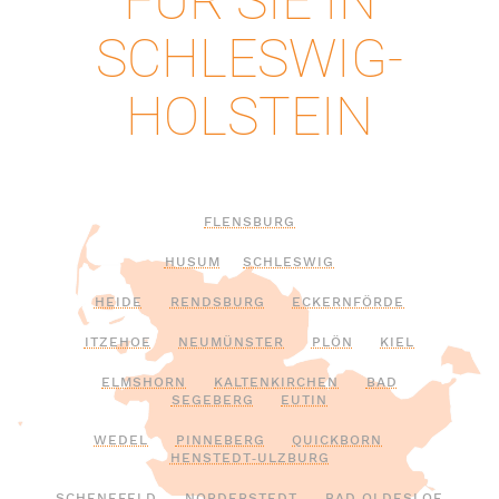
FÜR SIE IN
SCHLESWIG-
HOLSTEIN
FLENSBURG
HUSUM
SCHLESWIG
HEIDE
RENDSBURG
ECKERNFÖRDE
ITZEHOE
NEUMÜNSTER
PLÖN
KIEL
ELMSHORN
KALTENKIRCHEN
BAD
SEGEBERG
EUTIN
WEDEL
PINNEBERG
QUICKBORN
HENSTEDT‑ULZBURG
SCHENEFELD
NORDERSTEDT
BAD OLDESLOE