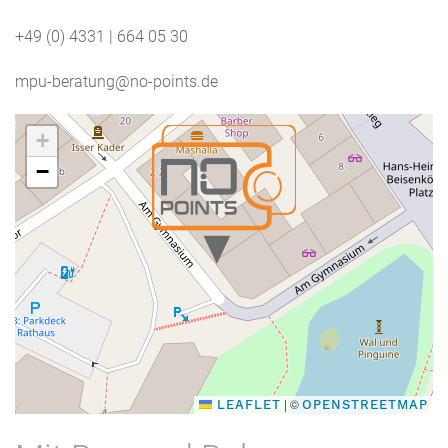
+49 (0) 4331 | 664 05 30
mpu-beratung@no-points.de
+
−
|
©
LEAFLET
OPENSTREETMAP