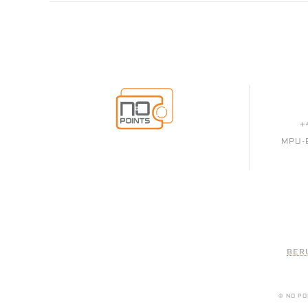
+
MPU-
BER
© NO PO