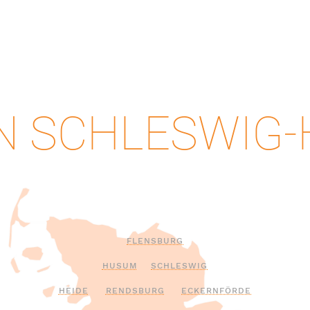
IN SCHLESWIG
FLENSBURG
HUSUM
SCHLESWIG
HEIDE
RENDSBURG
ECKERNFÖRDE