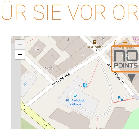
ÜR SIE VOR O
+
−