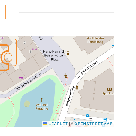
RT
|
©
LEAFLET
OPENSTREETMAP