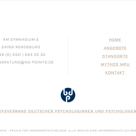
AM GYMNASIUM 2
HOME
24768 RENDSBURG
ANGEBOTE
49 (0) 4331 | 664 05 30
STANDORTE
BERATUNG@NO-POINTS.DE
MYTHOS MPU
KONTAKT
UFSVERBAND DEUTSCHER PSYCHOLOGINNEN UND PSYCHOLOGEN 
INTS - PRAXIS FÜR VERKEHRSPSYCHOLOGIE. ALLE INHALTE SIND URHEBERRECHTLICH GE