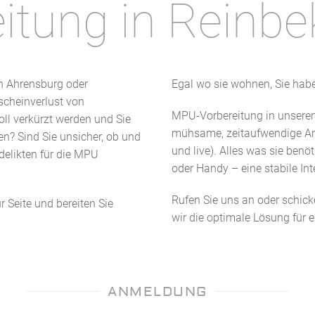
tung in Reinbe
in Ahrensburg oder
Egal wo sie wohnen, Sie habe
cheinverlust von
MPU-Vorbereitung in unsere
oll verkürzt werden und Sie
mühsame, zeitaufwendige Anf
n? Sind Sie unsicher, ob und
und live). Alles was sie benö
elikten für die MPU
oder Handy – eine stabile In
Rufen Sie uns an oder schick
 Seite und bereiten Sie
wir die optimale Lösung für 
ANMELDUNG