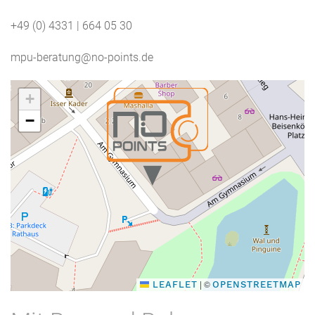
+49 (0) 4331 | 664 05 30
mpu-beratung@no-points.de
+
−
|
©
LEAFLET
OPENSTREETMAP