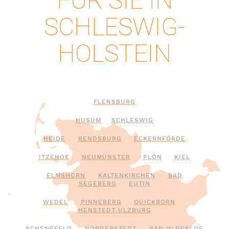
FÜR SIE IN
SCHLESWIG-
HOLSTEIN
FLENSBURG
HUSUM
SCHLESWIG
HEIDE
RENDSBURG
ECKERNFÖRDE
ITZEHOE
NEUMÜNSTER
PLÖN
KIEL
ELMSHORN
KALTENKIRCHEN
BAD
SEGEBERG
EUTIN
WEDEL
PINNEBERG
QUICKBORN
HENSTEDT‑ULZBURG
SCHENEFELD
NORDERSTEDT
BAD OLDESLOE