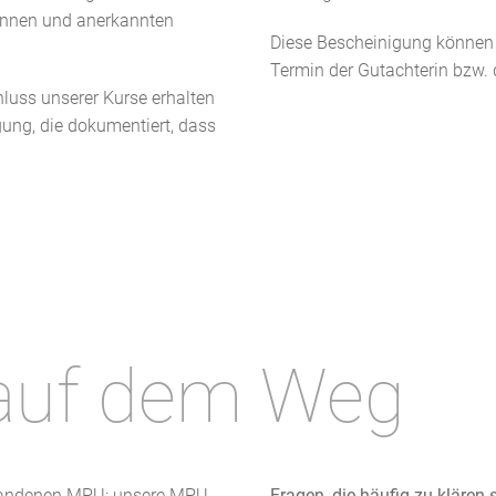
innen und anerkannten
Diese Bescheinigung können 
Termin der Gutachterin bzw.
hluss unserer Kurse erhalten
igung, die dokumentiert, dass
 auf dem Weg
estandenen MPU: unsere MPU-
Fragen, die häufig zu klären 