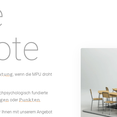
e
ote
atung
, wenn die MPU droht
fachpsychologisch fundierte
ogen
Punkten
oder
.
wir Ihnen mit unserem Angebot