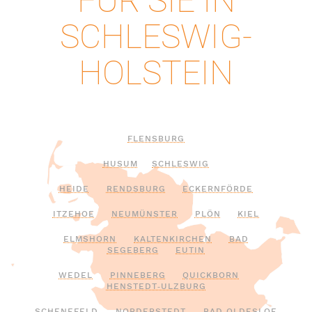
FÜR SIE IN
SCHLESWIG-
HOLSTEIN
FLENSBURG
HUSUM
SCHLESWIG
HEIDE
RENDSBURG
ECKERNFÖRDE
ITZEHOE
NEUMÜNSTER
PLÖN
KIEL
ELMSHORN
KALTENKIRCHEN
BAD
SEGEBERG
EUTIN
WEDEL
PINNEBERG
QUICKBORN
HENSTEDT‑ULZBURG
SCHENEFELD
NORDERSTEDT
BAD OLDESLOE