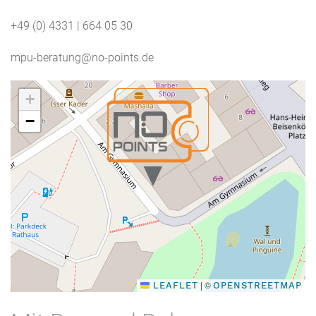
+49 (0) 4331 | 664 05 30
mpu-beratung@no-points.de
+
−
|
©
LEAFLET
OPENSTREETMAP